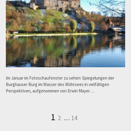
Im Januar im Fotoschaufenster zu sehen: Spiegelungen der
Burghauser Burg im Wasser des Wöhrsees in vielfältigen
Perspektiven, aufgenommen von Erwin Mayer.…
Seitennummerierung
Seite
Seite
Seite
1
2
…
14
der