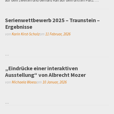
auf dem zweiten und Gerhard Karl auf dem dritten Platz. …
Serienwettbewerb 2025 – Traunstein –
Ergebnisse
von
Karin Kirst-Scholz
am
11 Februar, 2026
…
„Eindrücke einer interaktiven
Ausstellung“ von Albrecht Mozer
von
Michaela Woess
am
10 Januar, 2026
…