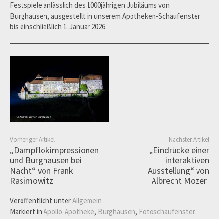
Festspiele anlässlich des 1000jährigen Jubiläums von
Burghausen, ausgestellt in unserem Apotheken-Schaufenster
bis einschließlich 1. Januar 2026.
Vorheriger Artikel
Nächster Artikel
„Dampflokimpressionen
„Eindrücke einer
und Burghausen bei
interaktiven
Nacht“ von Frank
Ausstellung“ von
Rasimowitz
Albrecht Mozer
Veröffentlicht unter
Allgemein
Markiert in
Apollo-Apotheke
,
Burghausen
,
Fotoschaufenster