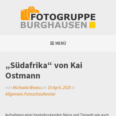
Weiter
zum
Inhalt
MENÜ
„Südafrika“ von Kai
Ostmann
von
Michaela Woess
am
10 April, 2025
in
Allgemein
,
Fotoschaufenster
Aufnahmen einer beeindruckenden Natur und Tierwelt wie auch